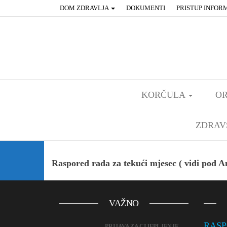
DOM ZDRAVLJA
DOKUMENTI
PRISTUP INFOR
KORČULA
OR
ZDRAV
Raspored rada za tekući mjesec ( vidi pod 
VAŽNO
RASP
PRIJAVA ZA CIJEPLJENJE