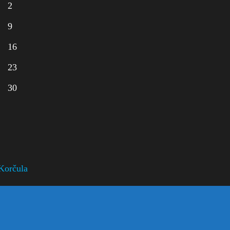
2
9
16
23
30
Korčula