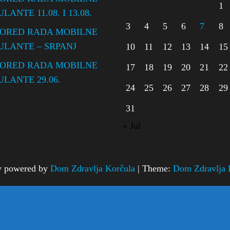
1
ANTE 11.08. I 13.08.
3
4
5
6
7
8
ORED RADA MOBILNE
LANTE – SRPANJ
10
11
12
13
14
15
ORED RADA MOBILNE
17
18
19
20
21
22
LANTE 29.06.
24
25
26
27
28
29
31
« Jul
y powered by
Dom Zdravlja Korčula
|
Theme:
Dom Zdravlja 