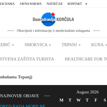
MACIJAMA
JAVNA NABAVA
NATJEČAJI
KONTAKT
Obavijesti i informacije o medicinskim uslugama
EBIĆ
SMOKVICA
TRPANJ
KUNA
STVENA ZAŠTITA TURISTA
HEALTHCARE FOR T
Ambulanta Trpanj)
August 2026
NAJNOVIJE OBJAVE
M
T
W
T
F
S
ORED RADA MOBILNE