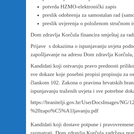
potvrda HZMO-elektronički zapis
preslik odobrenja za samostalan rad (samo
preslik uvjerenja o položenom stručnom is
Dom zdravlja Korčula financira smještaj za rad
Prijave s dokazima o ispunjavanju uvjeta podn
zapošljavanje na adresu Dom zdravlja Korčula, 
Kandidati koji ostvaruju pravo prednosti priliko
sve dokaze koje posebni propisi propisuju za os
člankom 102. Zakona o pravima hrvatskih branite
ispunjavanju traženih uvjeta i sve potrebne dok
https://branitelji.gov.hr/UserDocsImages/
%20zapo%C5%A1ljavanju.pdf
Kandidati koji dostave potpune i pravovremene 
razmatrati. Dom zdravlja Korčula zadržava prav