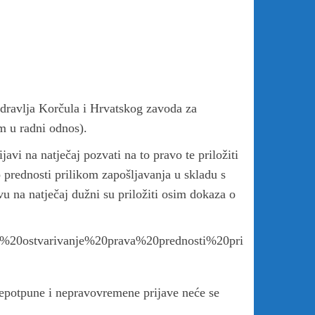
dravlja Korčula i Hrvatskog zavoda za
m u radni odnos).
avi na natječaj pozvati na to pravo te priložiti
 prednosti prilikom zapošljavanja u skladu s
u na natječaj dužni su priložiti osim dokaza o
a%20ostvarivanje%20prava%20prednosti%20pri
Nepotpune i nepravovremene prijave neće se