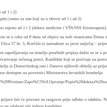
 ad 1 i 2)
pitu (samo za one koji su u obvezi ad 1 i ad 2)
no mjesto ad 1 i 2 (doktor medicine i VŠS/SSS fizioterapeut).
ose se u roku od 8 dana od objave na web stranicama Doma z
Ulica 57 br. 5, Korčula (s naznakom za javni natječaj – prije
m zapošljavanja na temelju posebnih propisa dužni su se u prij
tvarivanje rečenog prava. Kandidati koji se pozivaju na pravo
lja iz Domovinskog rata i članova njihovih obitelji uz prijav
aze dostupne na poveznici Ministarstva hrvatskih branitelja:
NG/12%20Prosinac/Zapo%C5%A1ljavanje/Popis%20dokaza%20z
prijave biti će pozvani na razgovor prije odluke o odabiru. 
o ne odabrati niti jednog kandidata.