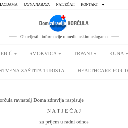
MACIJAMA
JAVNA NABAVA
NATJEČAJI
KONTAKT
Obavijesti i informacije o medicinskim uslugama
EBIĆ
SMOKVICA
TRPANJ
KUNA
STVENA ZAŠTITA TURISTA
HEALTHCARE FOR T
rčula ravnatelj Doma zdravlja raspisuje
N A T J E Č A J
za prijem u radni odnos