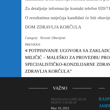
Za detaljnije informacije kontakt telefon 020/7
O rezultatima natječaja kandidati će biti obavi
DOM ZDRAVLJA KORČULA
Category
Novosti
Obavijesti
PREVIOUS
Previous Post
Post navigation
POTPISIVANJE UGOVORA SA ZAKLADO
MILIČIĆ – MALEŠKO ZA PROVEDBU PRO
SPECIJALISTIČKO-KONZILIJARNE ZDR
ZDRAVLJA KORČULA”
VAŽNO
RASP
PRIJAVA ZA CIJEPLJENJE
PROTIV COVID-19
AMBUL
May 19, 2021