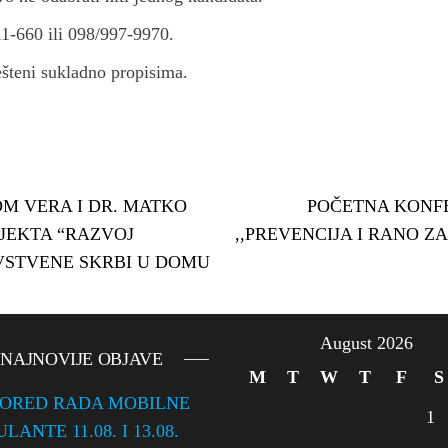
11-660 ili 098/997-9970.
ješteni sukladno propisima.
M VERA I DR. MATKO
POČETNA KONFE
JEKTA “RAZVOJ
,,PREVENCIJA I RANO 
AVSTVENE SKRBI U DOMU
August 2026
NAJNOVIJE OBJAVE
M
T
W
T
F
S
ORED RADA MOBILNE
1
ANTE 11.08. I 13.08.