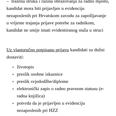
– tražena struka i razina obrazovanja za radno mjesto,
kandidat mora biti prijavljen u evidenciju
nezaposlenih pri Hrvatskom zavodu za zapošljavanje
u vrijeme trajanja prijave potrebe za radnikom,
kandidat ne smije imati evidentiranog staža u struci
Uz vlastoručno potpisanu prijavu
kandidati su dužni
dostaviti:
životopis
preslik osobne iskaznice
preslik svjedodžbe/diplome
elektronički zapis o radno pravnom statusu (e-
radna knjižica)
potvrda da je prijavljen u evidenciju
nezaposlenih pri HZZ