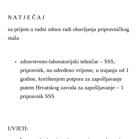
n
N A T J E Č A J
za prijem u radni odnos radi obavljanja pripravničkog
staža
zdravstveno-laboratorijski tehničar – SSS,
pripravnik, na određeno vrijeme, u trajanju od 1
godine, korištenjem potpora za zapošljavanje
putem Hrvatskog zavoda za zapošljavanje – 1
pripravnik SSS
UVJETI: