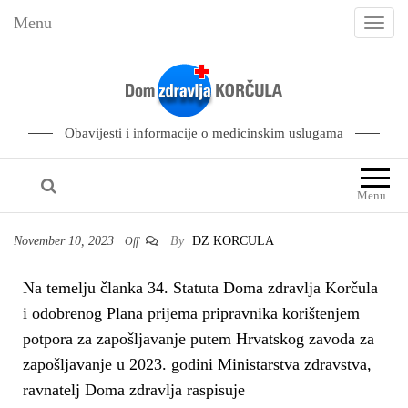
Menu
T
o
g
g
l
Obavijesti i informacije o medicinskim uslugama
e
n
Menu
a
v
November 10, 2023
By
DZ KORCULA
Off
i
g
Na temelju članka 34. Statuta Doma zdravlja Korčula
a
i odobrenog Plana prijema pripravnika korištenjem
t
potpora za zapošljavanje putem Hrvatskog zavoda za
i
zapošljavanje u 2023. godini Ministarstva zdravstva,
o
ravnatelj Doma zdravlja raspisuje