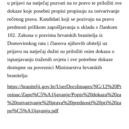
u prijavi na natječaj pozvati na to pravo te priložiti sve
dokaze koje posebni propisi propisuju za ostvarivanje
rečenog prava. Kandidati koji se pozivaju na pravo
prednosti prilikom zapošljavanja u skladu s člankom
102. Zakona o pravima hrvatskih branitelja iz
Domovinskog rata i članova njihovih obitelji uz
prijavu na natječaj dužni su priložiti osim dokaza o
ispunjavanju traženih uvjeta i sve potrebne dokaze
dostupne na poveznici Ministarstva hrvatskih
branitelja:
https://branitelji.gov.hr/UserDocsImages/NG/12%20Pr
osinac/Zapo%C5%A1ljavanje/Popis%20dokaza%20za
%20ostvarivanje%20prava%20prednosti%20pri%20za
po%C5%A1ljavanju.pdf