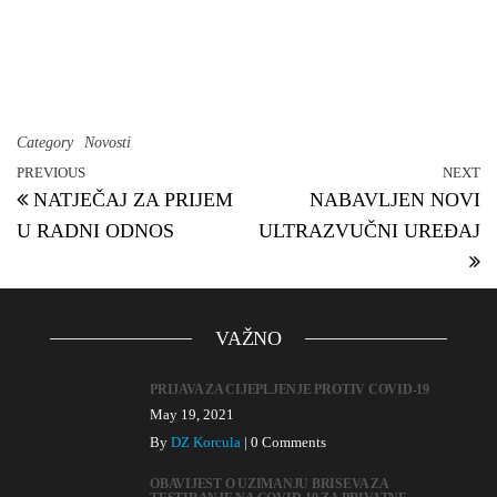
Category
Novosti
PREVIOUS
NEXT
NATJEČAJ ZA PRIJEM
NABAVLJEN NOVI
U RADNI ODNOS
ULTRAZVUČNI UREĐAJ
VAŽNO
PRIJAVA ZA CIJEPLJENJE PROTIV COVID-19
May 19, 2021
By
DZ Korcula
|
0 Comments
OBAVIJEST O UZIMANJU BRISEVA ZA