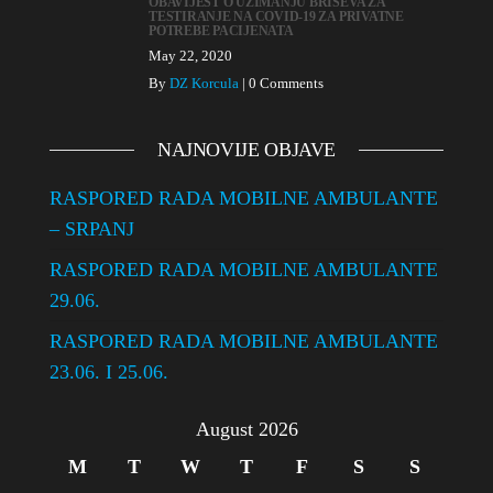
n
OBAVIJEST O UZIMANJU BRISEVA ZA
TESTIRANJE NA COVID-19 ZA PRIVATNE
POTREBE PACIJENATA
May 22, 2020
By
DZ Korcula
|
0 Comments
NAJNOVIJE OBJAVE
RASPORED RADA MOBILNE AMBULANTE
– SRPANJ
RASPORED RADA MOBILNE AMBULANTE
29.06.
RASPORED RADA MOBILNE AMBULANTE
23.06. I 25.06.
August 2026
M
T
W
T
F
S
S