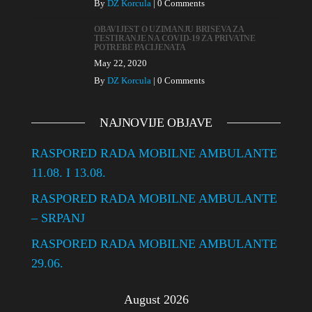
n
By
DZ Korcula
|
0 Comments
OBAVIJEST O UZIMANJU BRISEVA ZA
TESTIRANJE NA COVID-19 ZA PRIVATNE
POTREBE PACIJENATA
May 22, 2020
By
DZ Korcula
|
0 Comments
NAJNOVIJE OBJAVE
RASPORED RADA MOBILNE AMBULANTE
11.08. I 13.08.
RASPORED RADA MOBILNE AMBULANTE
– SRPANJ
RASPORED RADA MOBILNE AMBULANTE
29.06.
August 2026