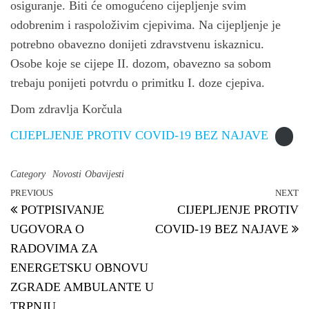
n
osiguranje. Biti će omogućeno cijepljenje svim
odobrenim i raspoloživim cjepivima. Na cijepljenje je
potrebno obavezno donijeti zdravstvenu iskaznicu.
Osobe koje se cijepe II. dozom, obavezno sa sobom
trebaju ponijeti potvrdu o primitku I. doze cjepiva.
Dom zdravlja Korčula
CIJEPLJENJE PROTIV COVID-19 BEZ NAJAVE
Category
Novosti
Obavijesti
PREVIOUS
NEXT
Previous Post
N
Post navigation
POTPISIVANJE
CIJEPLJENJE PROTIV
UGOVORA O
COVID-19 BEZ NAJAVE
RADOVIMA ZA
ENERGETSKU OBNOVU
ZGRADE AMBULANTE U
TRPNJU