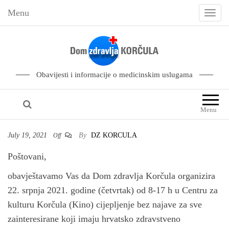
Menu
T
o
g
g
l
Obavijesti i informacije o medicinskim uslugama
e
n
Menu
a
v
July 19, 2021
By
DZ KORCULA
Off
i
Poštovani,
g
a
obavještavamo Vas da Dom zdravlja Korčula organizira
t
22. srpnja 2021. godine (četvrtak) od 8-17 h u Centru za
i
kulturu Korčula (Kino) cijepljenje bez najave za sve
o
zainteresirane koji imaju hrvatsko zdravstveno