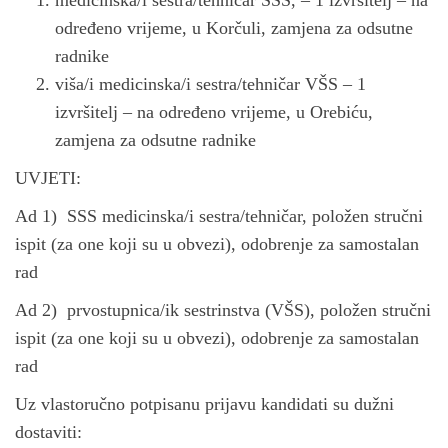
medicinska/i sestra/tehničar SSS, – 1 izvršitelj – na
n
određeno vrijeme, u Korčuli, zamjena za odsutne
radnike
viša/i medicinska/i sestra/tehničar VŠS – 1
izvršitelj – na određeno vrijeme, u Orebiću,
zamjena za odsutne radnike
UVJETI:
Ad 1) SSS medicinska/i sestra/tehničar, položen stručni
ispit (za one koji su u obvezi), odobrenje za samostalan
rad
Ad 2) prvostupnica/ik sestrinstva (VŠS), položen stručni
ispit (za one koji su u obvezi), odobrenje za samostalan
rad
Uz vlastoručno potpisanu prijavu kandidati su dužni
dostaviti: