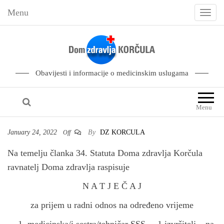
Menu
T
o
g
g
l
Obavijesti i informacije o medicinskim uslugama
e
n
Menu
a
v
January 24, 2022
By
DZ KORCULA
Off
i
Na temelju članka 34. Statuta Doma zdravlja Korčula
g
ravnatelj Doma zdravlja raspisuje
a
t
N A T J E Č A J
i
za prijem u radni odnos na određeno vrijeme
o