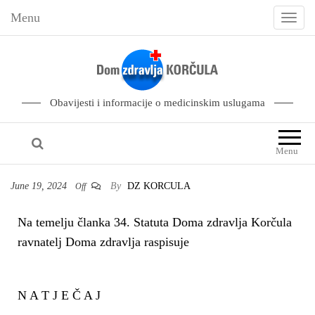
Menu
T
o
g
g
l
Obavijesti i informacije o medicinskim uslugama
e
n
Menu
a
v
June 19, 2024
By
DZ KORCULA
Off
i
g
Na temelju članka 34. Statuta Doma zdravlja Korčula
a
ravnatelj Doma zdravlja raspisuje
t
i
N A T J E Č A J
o