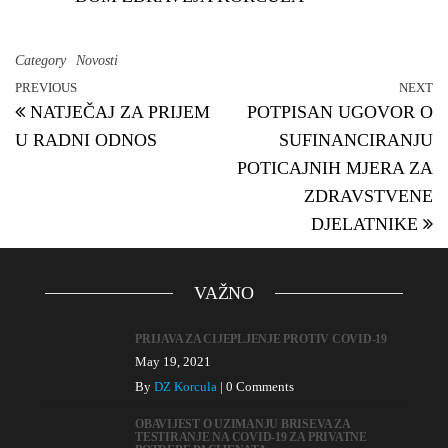
Category
Novosti
PREVIOUS
NEXT
NATJEČAJ ZA PRIJEM
POTPISAN UGOVOR O
U RADNI ODNOS
SUFINANCIRANJU
POTICAJNIH MJERA ZA
ZDRAVSTVENE
DJELATNIKE
VAŽNO
PRIJAVA ZA CIJEPLJENJE PROTIV COVID-19
May 19, 2021
By
DZ Korcula
|
0 Comments
OBAVIJEST O UZIMANJU BRISEVA ZA
TESTIRANJE NA COVID-19 ZA PRIVATNE