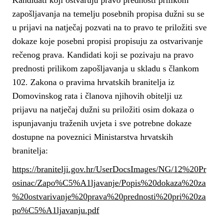
Kandidati koji ostvaruju pravo prednosti prilikom
zapošljavanja na temelju posebnih propisa dužni su se
u prijavi na natječaj pozvati na to pravo te priložiti sve
dokaze koje posebni propisi propisuju za ostvarivanje
rečenog prava. Kandidati koji se pozivaju na pravo
prednosti prilikom zapošljavanja u skladu s člankom
102. Zakona o pravima hrvatskih branitelja iz
Domovinskog rata i članova njihovih obitelji uz
prijavu na natječaj dužni su priložiti osim dokaza o
ispunjavanju traženih uvjeta i sve potrebne dokaze
dostupne na poveznici Ministarstva hrvatskih
branitelja:
https://branitelji.gov.hr/UserDocsImages/NG/12%20Pr
osinac/Zapo%C5%A1ljavanje/Popis%20dokaza%20za
%20ostvarivanje%20prava%20prednosti%20pri%20za
po%C5%A1ljavanju.pdf