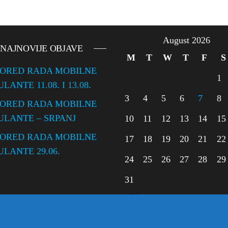
August 2026
NAJNOVIJE OBJAVE
M
T
W
T
F
S
ORED RADA MOBILNE
1
ANTE 11.08. I 13.08.
3
4
5
6
7
8
ORED RADA MOBILNE
LANTE – SRPANJ
10
11
12
13
14
15
ORED RADA MOBILNE
17
18
19
20
21
22
LANTE 29.06.
24
25
26
27
28
29
31
« Jul