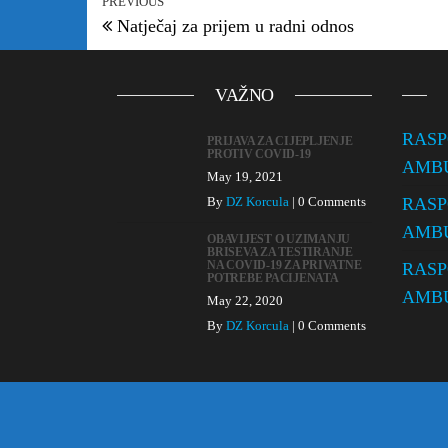
PREVIOUS
Natječaj za prijem u radni odnos
VAŽNO
RASP
PRIJAVA ZA CIJEPLJENJE
PROTIV COVID-19
AMBUL
May 19, 2021
By
DZ Korcula
|
0 Comments
RASP
AMBU
OBAVIJEST O UZIMANJU
BRISEVA ZA TESTIRANJE
NA COVID-19 ZA PRIVATNE
RASP
POTREBE PACIJENATA
AMBU
May 22, 2020
By
DZ Korcula
|
0 Comments