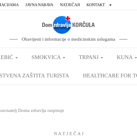
MACIJAMA
JAVNA NABAVA
NATJEČAJI
KONTAKT
Obavijesti i informacije o medicinskim uslugama
EBIĆ
SMOKVICA
TRPANJ
KUNA
STVENA ZAŠTITA TURISTA
HEALTHCARE FOR T
ravnatelj Doma zdravlja raspisuje
N A T J E Č A J