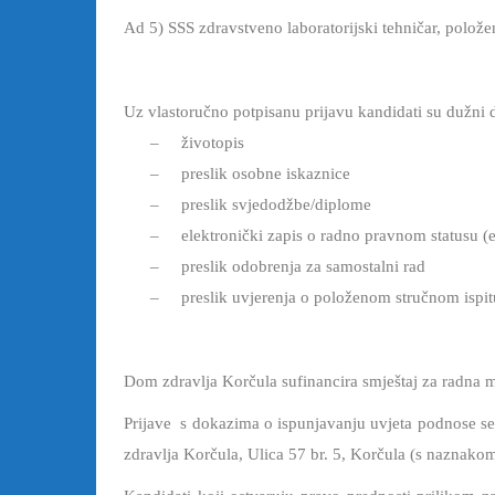
Ad 5) SSS zdravstveno laboratorijski tehničar, položen
Uz vlastoručno potpisanu prijavu kandidati su dužni d
–
životopis
–
preslik osobne iskaznice
–
preslik svjedodžbe/diplome
–
elektronički zapis o radno pravnom statusu (e
–
preslik odobrenja za samostalni rad
–
preslik uvjerenja o položenom stručnom ispit
Dom zdravlja Korčula sufinancira smještaj za radna m
Prijave s dokazima o ispunjavanju uvjeta podnose s
zdravlja Korčula, Ulica 57 br. 5, Korčula (s naznakom