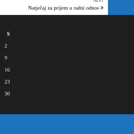
NEXT
Natječaj za prijem u radni odnos
S
2
9
16
23
30