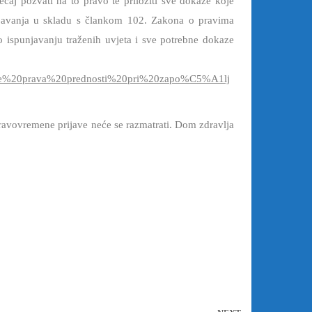
ečaj pozvati na to pravo te priložiti sve dokaze koje
šljavanja u skladu s člankom 102. Zakona o pravima
 o ispunjavanju traženih uvjeta i sve potrebne dokaze
vanje%20prava%20prednosti%20pri%20zapo%C5%A1lj
avovremene prijave neće se razmatrati. Dom zdravlja