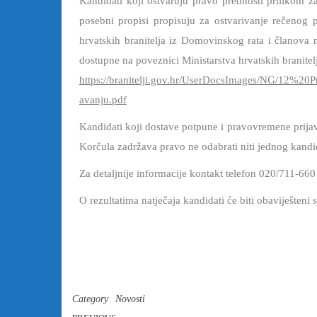
Kandidati koji ostvaruju pravo prednosti prilikom za
posebni propisi propisuju za ostvarivanje rečenog
hrvatskih branitelja iz Domovinskog rata i članova n
dostupne na poveznici Ministarstva hrvatskih branitel
https://branitelji.gov.hr/UserDocsImages/NG/1
avanju.pdf
Kandidati koji dostave potpune i pravovremene prijav
Korčula zadržava pravo ne odabrati niti jednog kandi
Za detaljnije informacije kontakt telefon 020/711-660
O rezultatima natječaja kandidati će biti obaviješteni
DOM ZDRAVLJ
Category
Novosti