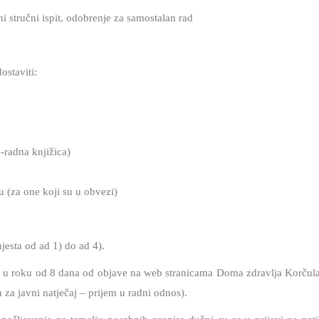
i stručni ispit, odobrenje za samostalan rad
ostaviti:
-radna knjižica)
u (za one koji su u obvezi)
jesta od ad 1) do ad 4).
e u roku od 8 dana od objave na web stranicama Doma zdravlja Korčul
 za javni natječaj – prijem u radni odnos).