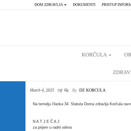
DOM ZDRAVLJA
DOKUMENTI
PRISTUP INFOR
KORČULA
OR
ZDRAV
March 4, 2025
By
DZ KORCULA
Off
Na temelju članka 34. Statuta Doma zdravlja Korčula ravn
N A T J E Č A J
za prijem u radni odnos