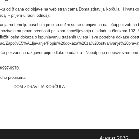
oku od 8 dana od objave na web stranicama Doma zdravlja Korčula i Hrvatsk
ečaj – prijem u radni odnos).
anja na temelju posebnih propisa dužni su se u prijavi na natječaj pozvati na t
e pozivaju na pravo prednosti prilikom zapošljavanja u skladu s člankom 102.
 priložiti osim dokaza o ispunjavanju traženih uvjeta i sve potrebne dokaze dos
rosinac/Zapo%C5%A1ljavanje/Popis%20dokaza%20za%20ostvarivanje%20pra
ti će pozvani na razgovor prije odluke o odabiru. Nepotpune i nepravovremene
98/997-9970.
ladno propisima.
 KORČULA
August 2026