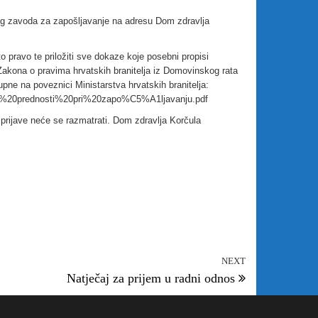
og zavoda za zapošljavanje na adresu Dom zdravlja
o pravo te priložiti sve dokaze koje posebni propisi
 Zakona o pravima hrvatskih branitelja iz Domovinskog rata
tupne na poveznici Ministarstva hrvatskih branitelja:
va%20prednosti%20pri%20zapo%C5%A1ljavanju.pdf
 prijave neće se razmatrati. Dom zdravlja Korčula
NEXT
Natječaj za prijem u radni odnos