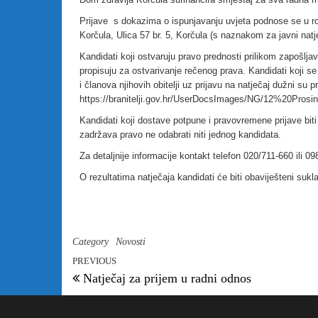
Prijave s dokazima o ispunjavanju uvjeta podnose se u r
Korčula, Ulica 57 br. 5, Korčula (s naznakom za javni natj
Kandidati koji ostvaruju pravo prednosti prilikom zapošljav
propisuju za ostvarivanje rečenog prava. Kandidati koji s
i članova njihovih obitelji uz prijavu na natječaj dužni su
https://branitelji.gov.hr/UserDocsImages/NG/12%20P
Kandidati koji dostave potpune i pravovremene prijave bi
zadržava pravo ne odabrati niti jednog kandidata.
Za detaljnije informacije kontakt telefon 020/711-660 ili 0
O rezultatima natječaja kandidati će biti obaviješteni suk
DOM ZDRAVLJA
Category
Novosti
PREVIOUS
Natječaj za prijem u radni odnos