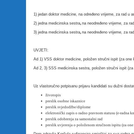
1) jedan doktor medicine, na određeno vrijeme, za rad u am
2) jedna medicinska sestra
,
na neodređeno vrijeme, za rad
3) jedna medicinska sestra
,
na neodređeno vrijeme, za rad
UVJETI:
Ad 1) VSS doktor medicine, položen stručni ispit (za one 
Ad 2, 3) SSS medicinska sestra, položen stručni ispit (za
Uz vlastoručno potpisanu prijavu kandidati su dužni dostav
životopis
preslik osobne iskaznice
preslik svjedodžbe/diplome
elektronički zapis o radno pravnom statusu (e-radna kn
preslik odobrenja za samostalni rad
preslik uvjerenja o položenom stručnom ispitu (za one 
Dom zdravlja Korčula sufinancira smještaj za sva radna m