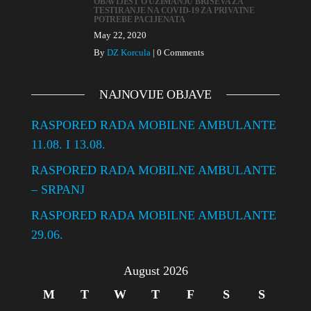
n
OBAVIJEST O UZIMANJU BRISEVA ZA
TESTIRANJE NA COVID-19 ZA PRIVATNE
POTREBE PACIJENATA
May 22, 2020
By
DZ Korcula
|
0 Comments
NAJNOVIJE OBJAVE
RASPORED RADA MOBILNE AMBULANTE
11.08. I 13.08.
RASPORED RADA MOBILNE AMBULANTE
– SRPANJ
RASPORED RADA MOBILNE AMBULANTE
29.06.
August 2026
M
T
W
T
F
S
S