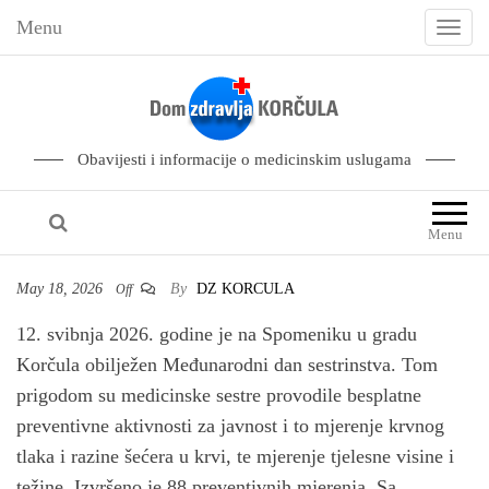
Menu
T
o
g
g
l
Obavijesti i informacije o medicinskim uslugama
e
n
Menu
a
v
May 18, 2026
By
DZ KORCULA
Off
i
12. svibnja 2026. godine je na Spomeniku u gradu
g
Korčula obilježen Međunarodni dan sestrinstva. Tom
a
prigodom su medicinske sestre provodile besplatne
t
preventivne aktivnosti za javnost i to mjerenje krvnog
i
tlaka i razine šećera u krvi, te mjerenje tjelesne visine i
o
težine. Izvršeno je 88 preventivnih mjerenja. Sa