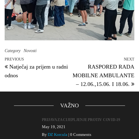
Category
Novosti
PREVIOUS
NEXT
Previous Post
N
Post navigation
Natječaj za prijem u radni
RASPORED RADA
odnos
MOBILNE AMBULANTE
– 12.06.,15.06. I 18.06.
VAŽNO
PRIJAVA ZA CIJEPLJENJE PROTIV COVID-19
May 19, 2021
By
DZ Korcula
|
0 Comments