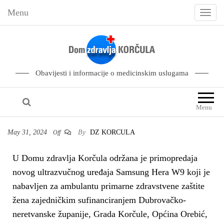
Menu
T
o
g
g
l
Obavijesti i informacije o medicinskim uslugama
e
n
Menu
a
v
May 31, 2024
By
DZ KORCULA
Off
i
g
U Domu zdravlja Korčula održana je primopredaja
a
novog ultrazvučnog uređaja Samsung Hera W9 koji je
t
nabavljen za ambulantu primarne zdravstvene zaštite
i
žena zajedničkim sufinanciranjem Dubrovačko-
o
neretvanske županije, Grada Korčule, Općina Orebić,