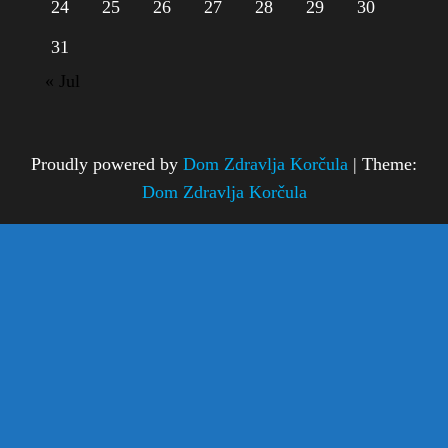
24
25
26
27
28
29
30
31
« Jul
Proudly powered by
Dom Zdravlja Korčula
|
Theme:
Dom Zdravlja Korčula