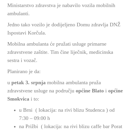
n
Ministarstvo zdravstva je nabavilo vozila mobilnih
ambulanti.
Jedno tako vozilo je dodijeljeno Domu zdravlja DNŽ
Ispostavi Korčula.
Mobilna ambulanta će pružati usluge primarne
zdravstvene zaštite. Tim čine liječnik, medicinska
sestra i vozač.
Planirano je da:
u
petak 3. srpnja
mobilna ambulanta pruža
zdravstvene usluge na području
općine Blato
i
općine
Smokvica
i to:
u Brni ( lokacija: na rivi blizu Studenca ) od
7:30 – 09:00 h
na Prižbi ( lokacija: na rivi blizu caffe bar Porat