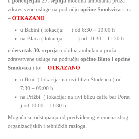
u
ponedjeljak 27. srpnja
mobilna ambulanta pruža
zdravstvene usluge na području
općine Smokvica
i to:
–
OTKAZANO
u Babini ( lokacija: ) od 8:30 – 10:00 h
na Blaca ( lokacija: ) od 10:30 – 11:30 h
u
četvrtak 30. srpnja
mobilna ambulanta pruža
zdravstvene usluge na području
općine Blato
i
općine
Smokvica
i to: –
OTKAZANO
u Brni ( lokacija: na rivi blizu Studenca ) od
7:30 – 09:00 h
na Prižbi ( lokacija: na rivi blizu caffe bar Porat
) od 10:00 – 11:30 h
Moguća su odstupanja od predviđenog vremena zbog
organizacijskih i tehničkih razloga.