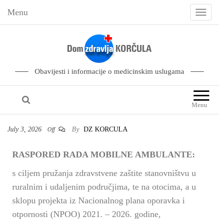
Menu
T
o
g
g
l
Obavijesti i informacije o medicinskim uslugama
e
n
Menu
a
v
July 3, 2026
By
DZ KORCULA
Off
i
g
RASPORED RADA MOBILNE AMBULANTE:
a
s ciljem pružanja zdravstvene zaštite stanovništvu u
t
ruralnim i udaljenim područjima, te na otocima, a u
i
sklopu projekta iz Nacionalnog plana oporavka i
o
otpornosti (NPOO) 2021. – 2026. godine,