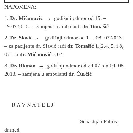
NAPOMENA:
1.
Dr. Mićunović
→ godišnji odmor od 15. –
19.07.2013. – zamjena u ambulanti
dr. Tomašić
2.
Dr. Slavić
→ godišnji odmor od 1. – 08. 07.2013.
– za pacijente dr. Slavić radi
dr. Tomašić
1.,2.4.,5. i 8,
07., a
dr. Mićunović
3.07.
3.
Dr. Rkman
→ godišnji odmor od 24.07. do 04. 08.
2013. – zamjena u ambulanti
dr. Ćurčić
R A V N A T E L J
Sebastijan Fabris,
dr.med.