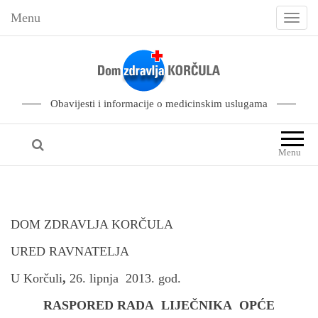
Menu
T
o
g
g
l
Obavijesti i informacije o medicinskim uslugama
e
n
Menu
a
v
i
g
DOM ZDRAVLJA KORČULA
a
URED RAVNATELJA
t
U Korčuli
,
26. lipnja 2013. god.
i
o
RASPORED RADA LIJEČNIKA OPĆE