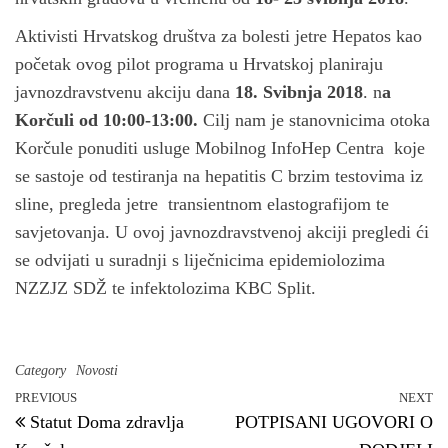
n
Aktivisti Hrvatskog društva za bolesti jetre Hepatos kao
početak ovog pilot programa u Hrvatskoj planiraju
javnozdravstvenu akciju dana
18. Svibnja 2018
. n
a
Korčuli od 10:00-13:00.
Cilj nam je stanovnicima otoka
Korčule ponuditi usluge Mobilnog InfoHep Centra koje
se sastoje od testiranja na hepatitis C brzim testovima iz
sline, pregleda jetre transientnom elastografijom te
savjetovanja. U ovoj javnozdravstvenoj akciji pregledi ći
se odvijati u suradnji s liječnicima epidemiolozima
NZZJZ SDŽ te infektolozima KBC Split.
Category
Novosti
PREVIOUS
NEXT
Previous Post
N
Post navigation
Statut Doma zdravlja
POTPISANI UGOVORI O