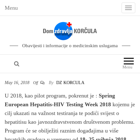
Menu
T
o
g
g
l
Obavijesti i informacije o medicinskim uslugama
e
n
Menu
a
v
May 16, 2018
By
DZ KORCULA
Off
i
U 2018, kao pilot program, pokrenut je :
Spring
g
European Hepatitis-HIV Testing Week 2018
kojemu je
a
cilj ukazati na važnost testiranja te podići svijest o
t
hepatitisu kao javnozdravstvenom društvenom problemu.
i
Program će se obilježiti raznim događajima u više
o
hrvatskih gradova u vremenu od
18- 25 svibnja 2018
.