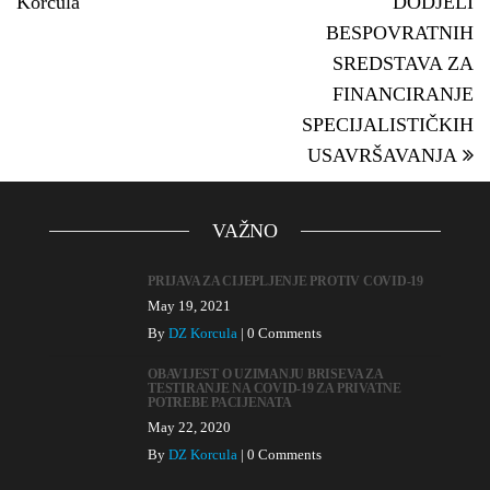
Korčula
DODJELI
BESPOVRATNIH
SREDSTAVA ZA
FINANCIRANJE
SPECIJALISTIČKIH
USAVRŠAVANJA
VAŽNO
PRIJAVA ZA CIJEPLJENJE PROTIV COVID-19
May 19, 2021
By
DZ Korcula
|
0 Comments
OBAVIJEST O UZIMANJU BRISEVA ZA
TESTIRANJE NA COVID-19 ZA PRIVATNE
POTREBE PACIJENATA
May 22, 2020
By
DZ Korcula
|
0 Comments