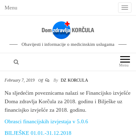
Menu
T
o
g
g
l
Obavijesti i informacije o medicinskim uslugama
e
n
Menu
a
v
February 7, 2019
By
DZ KORCULA
Off
i
Na sljedećim poveznicama nalazi se Financijsko izvješće
g
Doma zdravlja Korčula za 2018. godinu i Bilješke uz
a
financisjko izvješće za 2018. godinu.
t
i
Obrasci financijskih izvjestaja v 5.0.6
o
BILJEŠKE 01.01.-31.12.2018