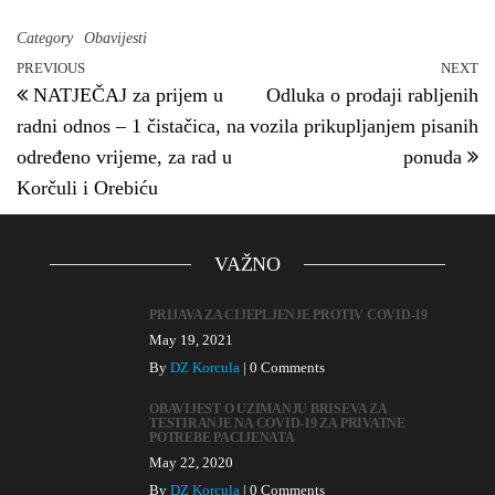
n
Category
Obavijesti
PREVIOUS
NEXT
Previous Post
N
Post navigation
NATJEČAJ za prijem u
Odluka o prodaji rabljenih
radni odnos – 1 čistačica, na
vozila prikupljanjem pisanih
određeno vrijeme, za rad u
ponuda
Korčuli i Orebiću
VAŽNO
PRIJAVA ZA CIJEPLJENJE PROTIV COVID-19
May 19, 2021
By
DZ Korcula
|
0 Comments
OBAVIJEST O UZIMANJU BRISEVA ZA
TESTIRANJE NA COVID-19 ZA PRIVATNE
POTREBE PACIJENATA
May 22, 2020
By
DZ Korcula
|
0 Comments