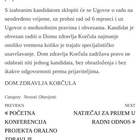
S izabranim kandidatom sklopiti će se Ugovor o radu na
neodređeno vrijeme, uz probni rad od 6 mjeseci i uz
Ugovor o međusobnim pravima i obvezama. Kandidat je
obvezan raditi u Domu zdravlja Korčula najmanje
onoliko vremena koliko je trajalo specijalističko
usavršavanje. Dom zdravlja Korčula zadržava pravo ne
odabrati niti jednog kandidata, bez obrazloženja i bez
ikakve odgovornosti prema prijaviteljima.
DOM ZDRAVLJA KORČULA
Category
Novosti
Obavijesti
PREVIOUS
NEXT
Previous Post
N
Post navigation
POČETNA
NATJEČAJ ZA PRIJEM U
KONFERENCIJA
RADNI ODNOS
PROJEKTA ORALNO
ZDRAVLJE