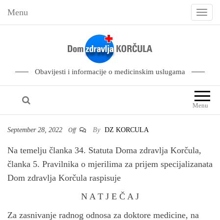
Menu
T
o
g
g
l
Obavijesti i informacije o medicinskim uslugama
e
n
Menu
a
v
September 28, 2022
By
DZ KORCULA
Off
i
Na temelju članka 34. Statuta Doma zdravlja Korčula,
g
članka 5. Pravilnika o mjerilima za prijem specijalizanata
a
Dom zdravlja Korčula raspisuje
t
i
N A T J E Č A J
o
Za zasnivanje radnog odnosa za doktore medicine, na