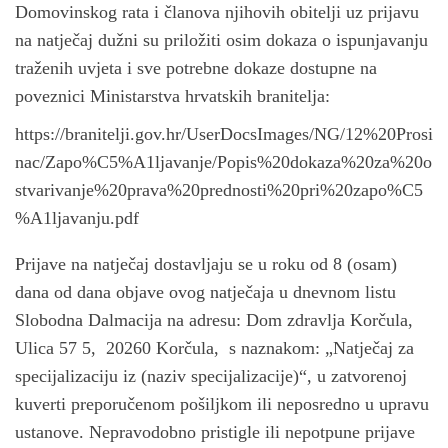
Domovinskog rata i članova njihovih obitelji uz prijavu
na natječaj dužni su priložiti osim dokaza o ispunjavanju
traženih uvjeta i sve potrebne dokaze dostupne na
poveznici Ministarstva hrvatskih branitelja:
https://branitelji.gov.hr/UserDocsImages/NG/12%20Prosi
nac/Zapo%C5%A1ljavanje/Popis%20dokaza%20za%20o
stvarivanje%20prava%20prednosti%20pri%20zapo%C5
%A1ljavanju.pdf
Prijave na natječaj dostavljaju se u roku od 8 (osam)
dana od dana objave ovog natječaja u dnevnom listu
Slobodna Dalmacija na adresu: Dom zdravlja Korčula,
Ulica 57 5, 20260 Korčula, s naznakom: „Natječaj za
specijalizaciju iz (naziv specijalizacije)“, u zatvorenoj
kuverti preporučenom pošiljkom ili neposredno u upravu
ustanove. Nepravodobno pristigle ili nepotpune prijave