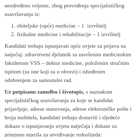
n
neodređeno vrijeme, zbog provođenja specijalističkog
usavršavanja iz:
obiteljske (opće) medicine – 1 izvršitelj
fizikalne medicine i rehabilitacije – 1 izvršitelj
Kandidati trebaju ispunjavati opće uvjete za prijavu na
natječaj: zdravstveni djelatnik sa završenim medicinskim
fakultetom VSS – doktor medicine, položenim stručnim
ispitom (za one koji su u obvezi) i ishođenim
odobrenjem za samostalni rad.
Uz potpisanu zamolbu i životopis,
s naznakom
specijalističkog usavršavanja za koje se kandidat
prijavljuje, adrese stanovanja, adrese elektroničke pošte i
broja mobitela, kandidati trebaju dostaviti i sljedeće
dokaze o ispunjavanju uvjeta natječaja i dokaze za
primjenu mjerila za utvrđivanje redoslijeda: