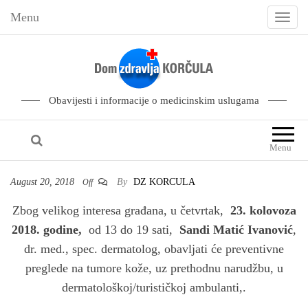
Menu
T
o
g
g
l
Obavijesti i informacije o medicinskim uslugama
e
n
Menu
a
v
August 20, 2018
By
DZ KORCULA
Off
i
Zbog velikog interesa građana, u četvrtak,
23. kolovoza
g
2018. godine,
od 13 do 19 sati,
Sandi Matić Ivanović
,
a
dr. med., spec. dermatolog, obavljati će preventivne
t
preglede na tumore kože, uz prethodnu narudžbu, u
i
dermatološkoj/turističkoj ambulanti,.
o