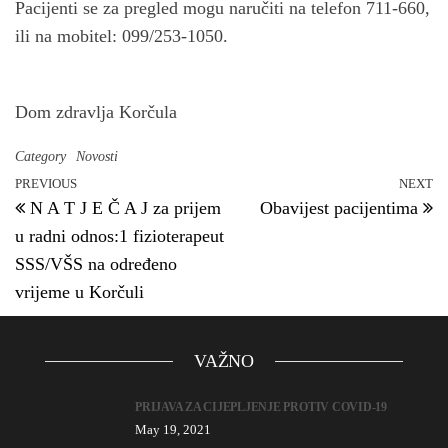
n
Pacijenti se za pregled mogu naručiti na telefon 711-660,
ili na mobitel: 099/253-1050.
Dom zdravlja Korčula
Category
Novosti
PREVIOUS
NEXT
Previous Post
N
Post navigation
N A T J E Č A J za prijem
Obavijest pacijentima
u radni odnos:1 fizioterapeut
SSS/VŠS na određeno
vrijeme u Korčuli
VAŽNO
PRIJAVA ZA CIJEPLJENJE PROTIV COVID-19
May 19, 2021